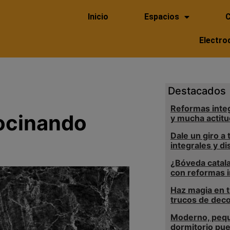
Inicio
Espacios
C
Electro
Destacados
Reformas integ
ocinando
y mucha actitu
Dale un giro a
integrales y d
¿Bóveda catal
con reformas i
Haz magia en t
trucos de dec
Moderno, pequ
dormitorio pue