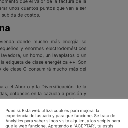
momento que el valor de la factura de la
rar unos cuantos puntos que van a ser
e subida de costos.
ina
vivienda donde mucho más energía se
pequeños y enormes electrodomésticos
lavadora, un horno, un lavaplatos o un
n la etiqueta de clase energética ++. Son
no de clase G consumirá mucho más del
ara el Ahorro y la Diversificación de la
das, entonces en la cazuela a presión y
en vez del horno ahorra entre un 60 y un
Pues si. Esta web utiliza cookies para mejorar la
experiencia del usuario y para que funcione. Se trata de
a en la cocina
Analytics para saber si nos visita alguien, y los scripts para
que la web funcione. Apretando a “ACEPTAR”, tu estás