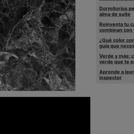
Dormitorios p
alma de suite
Reinventa tu c
combinan con 
¿Qué color com
guía que neces
Verde y más: 
verde que te 
Aprende a leer
inspector