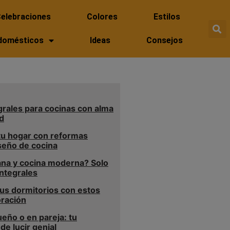
elebraciones
Colores
Estilos
domésticos
Ideas
Consejos
rales para cocinas con alma
d
 tu hogar con reformas
iseño de cocina
ana y cocina moderna? Solo
ntegrales
us dormitorios con estos
oración
eño o en pareja: tu
de lucir genial